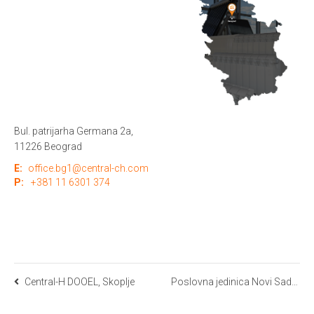
Bul. patrijarha Germana 2a,
11226 Beograd
E:
office.bg1@central-ch.com
P:
+381 11 6301 374
Central-H DOOEL, Skoplje
Poslovna jedinica Novi Sad